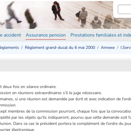
e accident
Assurance pension
Prestations familiales et in
èglements
Règlement grand-ducal du 6 mai 2000
Annexe
I.Ser
 deux fois en séance ordinaire.
sion en réunions extraordinaires s'il le juge nécessaire.
s semaines, si une réunion est demandée par écrit et avec indication de l'o
mmission.
ept membres de la commission pourront, chaque fois que la convocation
lété par les objets qu'ils indiqueront, pourvu que cette demande soit fai
réunion. Dans ce cas le président portera le complément de l'ordre du jou
ourrier électronique.