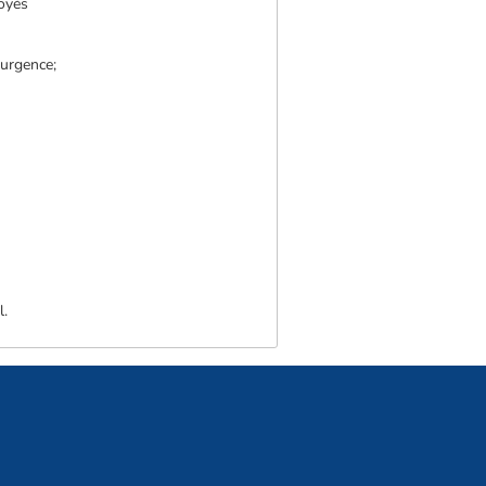
loyés
 urgence;
l.