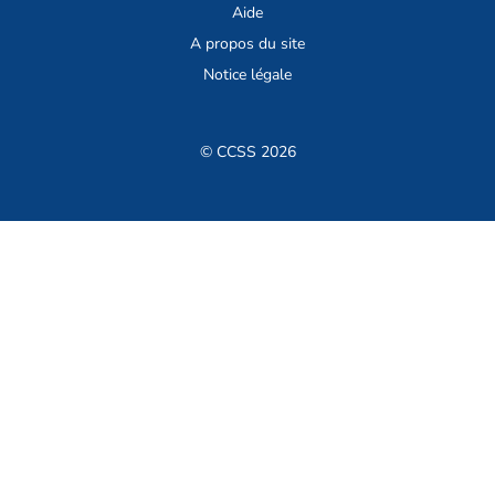
Aide
A propos du site
Notice légale
© CCSS 2026