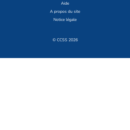
Aide
A propos du site
Notice légale
© CCSS 2026