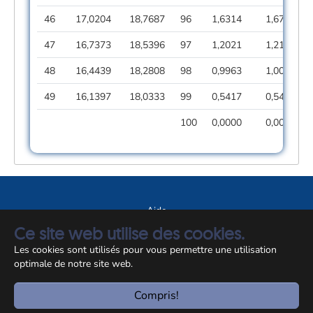
46
17,0204
18,7687
96
1,6314
1,6712
47
16,7373
18,5396
97
1,2021
1,2133
48
16,4439
18,2808
98
0,9963
1,0027
49
16,1397
18,0333
99
0,5417
0,5417
100
0,0000
0,0000
Aide
Ce site web utilise des cookies.
A propos du site
Les cookies sont utilisés pour vous permettre une utilisation
Notice légale
optimale de notre site web.
© CCSS 2026
Compris!