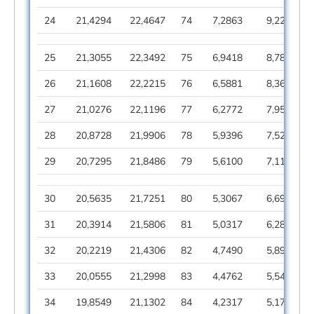
24
21,4294
22,4647
74
7,2863
9,2284
25
21,3055
22,3492
75
6,9418
8,7893
26
21,1608
22,2215
76
6,5881
8,3686
27
21,0276
22,1196
77
6,2772
7,9517
28
20,8728
21,9906
78
5,9396
7,5215
29
20,7295
21,8486
79
5,6100
7,1119
30
20,5635
21,7251
80
5,3067
6,6900
31
20,3914
21,5806
81
5,0317
6,2898
32
20,2219
21,4306
82
4,7490
5,8950
33
20,0555
21,2998
83
4,4762
5,5425
34
19,8549
21,1302
84
4,2317
5,17 97