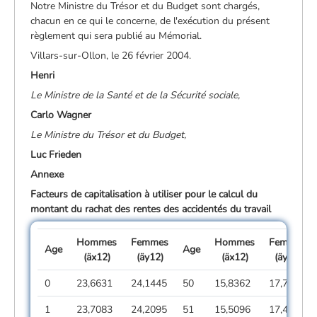
Notre Ministre du Trésor et du Budget sont chargés,
chacun en ce qui le concerne, de l'exécution du présent
règlement qui sera publié au Mémorial.
Villars-sur-Ollon, le 26 février 2004.
Henri
Le Ministre de la Santé et de la Sécurité sociale,
Carlo Wagner
Le Ministre du Trésor et du Budget,
Luc Frieden
Annexe
Facteurs de capitalisation à utiliser pour le calcul du
montant du rachat des rentes des accidentés du travail
Hommes
Femmes
Hommes
Femmes
Age
Age
(äx12)
(äy12)
(äx12)
(äy12)
0
23,6631
24,1445
50
15,8362
17,7768
1
23,7083
24,2095
51
15,5096
17,4997