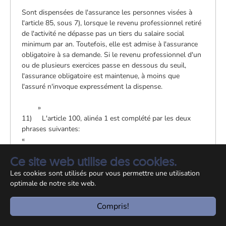
Sont dispensées de l'assurance les personnes visées à
l'article 85, sous 7), lorsque le revenu professionnel retiré
de l'activité ne dépasse pas un tiers du salaire social
minimum par an. Toutefois, elle est admise à l'assurance
obligatoire à sa demande. Si le revenu professionnel d'un
ou de plusieurs exercices passe en dessous du seuil,
l'assurance obligatoire est maintenue, à moins que
l'assuré n'invoque expressément la dispense.
»
11) L'article 100, alinéa 1 est complété par les deux
phrases suivantes:
«
Ce site web utilise des cookies.
Le paiement se fait valablement, soit au moyen d'un
virement ou mandat postal, soit au moyen d'un virement
Les cookies sont utilisés pour vous permettre une utilisation
à un compte bancaire du bénéficiaire. Les frais sont à
optimale de notre site web.
charge du bénéficiaire.
Compris!
»
12) L'article 142 est modifié comme suit: