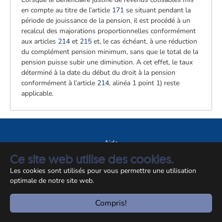
en compte au titre de l’article
171
se situant pendant la
période de jouissance de la pension, il est procédé à un
recalcul des majorations proportionnelles conformément
aux articles
214
et
215
et, le cas échéant, à une réduction
du complément pension minimum, sans que le total de la
pension puisse subir une diminution. A cet effet, le taux
déterminé à la date du début du droit à la pension
conformément à l’article
214
, alinéa 1 point 1) reste
applicable.
Aide
Ce site web utilise des cookies.
A propos du site
Les cookies sont utilisés pour vous permettre une utilisation
Notice légale
optimale de notre site web.
© CCSS 2026
Compris!