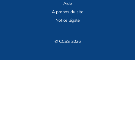
Aide
A propos du site
Notice légale
© CCSS 2026