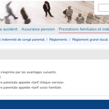
e accident
Assurance pension
Prestations familiales et in
et indemnité de congé parental
Règlements
Règlement grand-ducal 
 s’exprime par les avantages suivants:
f,
ère parentale appelée «tarif chèque-service»,
re parentale appelée «tarif socio-familial».