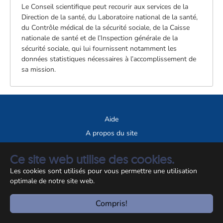
Le Conseil scientifique peut recourir aux services de la
Direction de la santé, du Laboratoire national de la santé,
du Contrôle médical de la sécurité sociale, de la Caisse
nationale de santé et de l’Inspection générale de la
sécurité sociale, qui lui fournissent notamment les
données statistiques nécessaires à l’accomplissement de
sa mission.
Aide
A propos du site
Notice légale
Ce site web utilise des cookies.
© CCSS 2026
Les cookies sont utilisés pour vous permettre une utilisation
optimale de notre site web.
Compris!