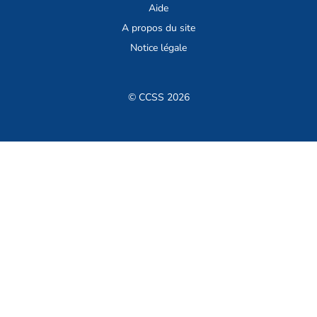
Aide
A propos du site
Notice légale
© CCSS 2026