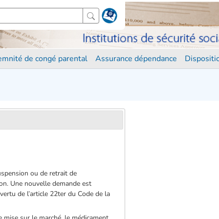
demnité de congé parental
Assurance dépendance
Disposit
uspension ou de retrait de
tion. Une nouvelle demande est
ertu de l’article 22ter du Code de la
 de mise sur le marché, le médicament