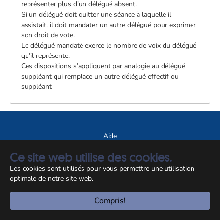
représenter plus d’un délégué absent.
Si un délégué doit quitter une séance à laquelle il
assistait, il doit mandater un autre délégué pour exprimer
son droit de vote.
Le délégué mandaté exerce le nombre de voix du délégué
qu’il représente.
Ces dispositions s’appliquent par analogie au délégué
suppléant qui remplace un autre délégué effectif ou
suppléant
Aide
A propos du site
Ce site web utilise des cookies.
Notice légale
Les cookies sont utilisés pour vous permettre une utilisation
optimale de notre site web.
© CCSS 2026
Compris!