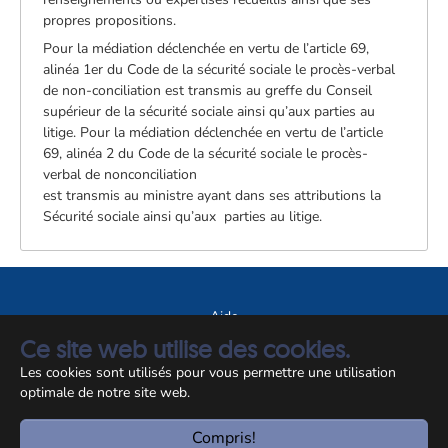
propres propositions.
Pour la médiation déclenchée en vertu de l’article 69,
alinéa 1er du Code de la sécurité sociale le procès-verbal
de non-conciliation est transmis au greffe du Conseil
supérieur de la sécurité sociale ainsi qu’aux parties au
litige. Pour la médiation déclenchée en vertu de l’article
69, alinéa 2 du Code de la sécurité sociale le procès-
verbal de nonconciliation
est transmis au ministre ayant dans ses attributions la
Sécurité sociale ainsi qu’aux parties au litige.
Aide
Ce site web utilise des cookies.
A propos du site
Les cookies sont utilisés pour vous permettre une utilisation
Notice légale
optimale de notre site web.
© CCSS 2026
Compris!