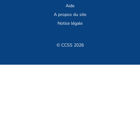
Aide
A propos du site
Notice légale
© CCSS 2026