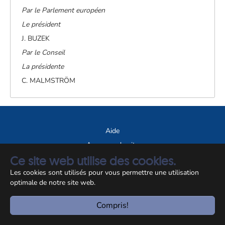
Par le Parlement européen
Le président
J. BUZEK
Par le Conseil
La présidente
C. MALMSTRÖM
Aide
A propos du site
Ce site web utilise des cookies.
Notice légale
Les cookies sont utilisés pour vous permettre une utilisation
© CCSS 2026
optimale de notre site web.
Compris!