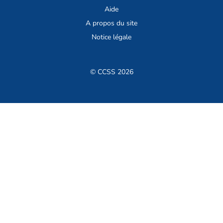
Aide
A propos du site
Notice légale
© CCSS 2026