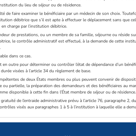
’institution du lieu de séjour ou de résidence.
ulté de faire examiner le bénéficiaire par un médecin de son choix. Toutefoi
tution débitrice que s’il est apte à effectuer le déplacement sans que cela
en charge par l’institution débitrice.
deur de prestations, ou un membre de sa famille, séjourne ou réside sur
itrice, le contrôle administratif est effectué, à la demande de cette institu
.
able dans ce cas.
nt en outre pour déterminer ou contrôler l’état de dépendance d’un bénéf
durée visées à l’article 34 du règlement de base.
 compétentes de deux États membres ou plus peuvent convenir de disposit
e ou partielle, la préparation des demandeurs et des bénéficiaires au marc
mme disponible à cette fin dans l’État membre de séjour ou de résidence
a gratuité de l’entraide administrative prévu à l’article 76, paragraphe 2, d
ontrôles visés aux paragraphes 1 à 5 à l’institution à laquelle elle a de