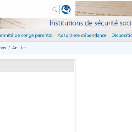
demnité de congé parental
Assurance dépendance
Disposit
ions
Art. 1er