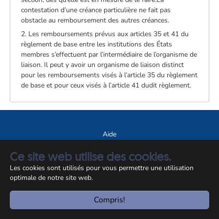
contestation d’une créance particulière ne fait pas
obstacle au remboursement des autres créances.
2. Les remboursements prévus aux articles 35 et 41 du
règlement de base entre les institutions des États
membres s’effectuent par l’intermédiaire de l’organisme de
liaison. Il peut y avoir un organisme de liaison distinct
pour les remboursements visés à l’article 35 du règlement
de base et pour ceux visés à l’article 41 dudit règlement.
Aide
A propos du site
Ce site web utilise des cookies.
Notice légale
Les cookies sont utilisés pour vous permettre une utilisation
optimale de notre site web.
© CCSS 2026
Compris!