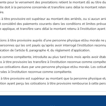
te pour le versement des prestations retient le montant dû au titre du 
e doit à la personne concernée et transfère sans délai le montant retenu 
re.
à titre provisoire est supérieur au montant des arriérés, ou si aucun arrié
considéré des paiements courants dans les conditions et limites prévue
e applique, et transfère sans délai le montant retenu à l’institution ayan
isations à titre provisoire auprès d’une personne physique et/ou morale 
ersonnes qui les ont payés qu’après avoir interrogé l’institution reco
ation de l’article 6, paragraphe 4, du règlement d’application.
 comme compétente, introduite au plus tard trois mois après avoir établi 
ons à titre provisoire les transfère à l’institution reconnue comme compé
e aux cotisations dues par une personne physique et/ou morale. Les cotisa
ersées à l’institution reconnue comme compétente.
 à titre provisoire est supérieur au montant que la personne physique et/o
ion ayant perçu les cotisations à titre provisoire rembourse à cette pe