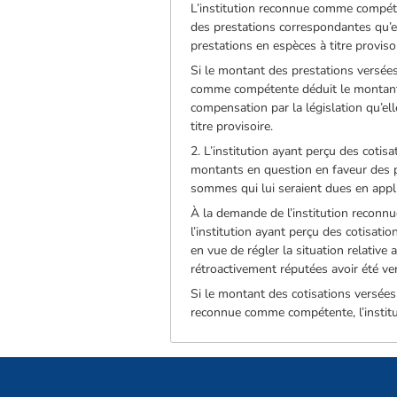
L’institution reconnue comme compéten
des prestations correspondantes qu’ell
prestations en espèces à titre provisoi
Si le montant des prestations versées 
comme compétente déduit le montant 
compensation par la législation qu’ell
titre provisoire.
2. L’institution ayant perçu des cot
montants en question en faveur des p
sommes qui lui seraient dues en applic
À la demande de l’institution reconnue
l’institution ayant perçu des cotisati
en vue de régler la situation relativ
rétroactivement réputées avoir été v
Si le montant des cotisations versées
reconnue comme compétente, l’institut