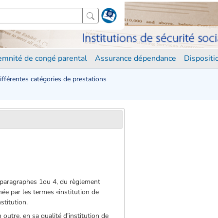
demnité de congé parental
Assurance dépendance
Disposit
différentes catégories de prestations
5, paragraphes 1ou 4, du règlement
née par les termes «institution de
stitution.
n outre, en sa qualité d’institution de