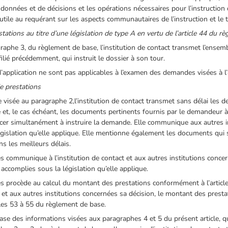
 données et de décisions et les opérations nécessaires pour l’instruction
tile au requérant sur les aspects communautaires de l’instruction et le
ations au titre d’une législation de type A en vertu de l’article 44 du r
agraphe 3, du règlement de base, l’institution de contact transmet l’ensemb
affilié précédemment, qui instruit le dossier à son tour.
d’application ne sont pas applicables à l’examen des demandes visées à l
e prestations
le visée au paragraphe 2,l’institution de contact transmet sans délai les
et, le cas échéant, les documents pertinents fournis par le demandeur à
cer simultanément à instruire la demande. Elle communique aux autres in
égislation qu’elle applique. Elle mentionne également les documents qu
s les meilleurs délais.
s communique à l’institution de contact et aux autres institutions concern
accomplies sous la législation qu’elle applique.
es procède au calcul du montant des prestations conformément à l’articl
 et aux autres institutions concernées sa décision, le montant des presta
cles 53 à 55 du règlement de base.
base des informations visées aux paragraphes 4 et 5 du présent article, qu’i