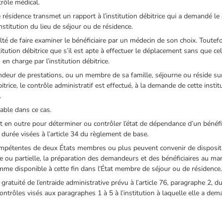
trôle médical.
e résidence transmet un rapport à l’institution débitrice qui a demandé le 
’institution du lieu de séjour ou de résidence.
ulté de faire examiner le bénéficiaire par un médecin de son choix. Toutefoi
tution débitrice que s’il est apte à effectuer le déplacement sans que cela
en charge par l’institution débitrice.
deur de prestations, ou un membre de sa famille, séjourne ou réside sur
itrice, le contrôle administratif est effectué, à la demande de cette institu
.
able dans ce cas.
nt en outre pour déterminer ou contrôler l’état de dépendance d’un bénéf
durée visées à l’article 34 du règlement de base.
 compétentes de deux États membres ou plus peuvent convenir de disposit
e ou partielle, la préparation des demandeurs et des bénéficiaires au marc
mme disponible à cette fin dans l’État membre de séjour ou de résidence
a gratuité de l’entraide administrative prévu à l’article 76, paragraphe 2, d
ontrôles visés aux paragraphes 1 à 5 à l’institution à laquelle elle a de