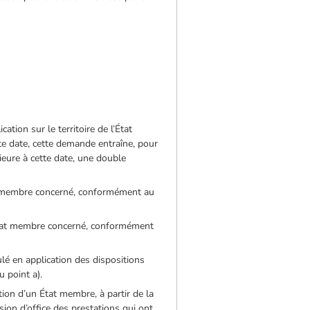
ation sur le territoire de l’État
e date, cette demande entraîne, pour
ieure à cette date, une double
État membre concerné, conformément au
l’État membre concerné, conformément
ulé en application des dispositions
u point a).
tion d’un État membre, à partir de la
sion d’office des prestations qui ont