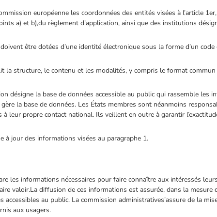
ommission européenne les coordonnées des entités visées à l’article 1er, 
 points a) et b),du règlement d’application, ainsi que des institutions d
 doivent être dotées d’une identité électronique sous la forme d’un code d
it la structure, le contenu et les modalités, y compris le format commun 
ion désigne la base de données accessible au public qui rassemble les i
 gère la base de données. Les États membres sont néanmoins responsabl
à leur propre contact national. Ils veillent en outre à garantir l’exacti
e à jour des informations visées au paragraphe 1.
re les informations nécessaires pour faire connaître aux intéressés leurs
aire valoir.La diffusion de ces informations est assurée, dans la mesure d
tes accessibles au public. La commission administratives’assure de la mise
urnis aux usagers.