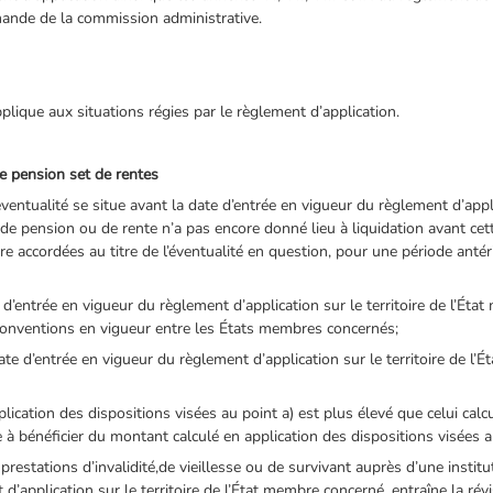
ande de la commission administrative.
plique aux situations régies par le règlement d’application.
de pension set de rentes
éventualité se situe avant la date d’entrée en vigueur du règlement d’applic
 pension ou de rente n’a pas encore donné lieu à liquidation avant cett
e accordées au titre de l’éventualité en question, pour une période antér
te d’entrée en vigueur du règlement d’application sur le territoire de l’
onventions en vigueur entre les États membres concernés;
te d’entrée en vigueur du règlement d’application sur le territoire de 
plication des dispositions visées au point a) est plus élevé que celui calc
ue à bénéficier du montant calculé en application des dispositions visées a
estations d’invalidité,de vieillesse ou de survivant auprès d’une institu
d’application sur le territoire de l’État membre concerné, entraîne la révi