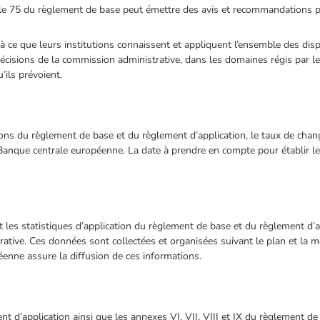
ticle 75 du règlement de base peut émettre des avis et recommandations p
 à ce que leurs institutions connaissent et appliquent l’ensemble des di
 décisions de la commission administrative, dans les domaines régis par 
’ils prévoient.
tions du règlement de base et du règlement d’application, le taux de cha
Banque centrale européenne. La date à prendre en compte pour établir le
 les statistiques d’application du règlement de base et du règlement d’a
rative. Ces données sont collectées et organisées suivant le plan et la 
enne assure la diffusion de ces informations.
ent d’application ainsi que les annexes VI, VII, VIII et IX du règlement d