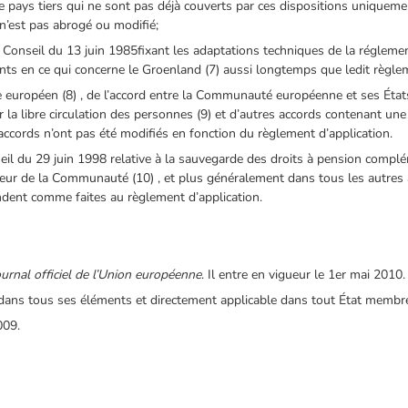
 pays tiers qui ne sont pas déjà couverts par ces dispositions uniquement
n’est pas abrogé ou modifié;
Conseil du 13 juin 1985fixant les adaptations techniques de la réglem
rants en ce qui concerne le Groenland (7) aussi longtemps que ledit règl
e européen (8) , de l’accord entre la Communauté européenne et ses État
ur la libre circulation des personnes (9) et d’autres accords contenant u
ccords n’ont pas été modifiés en fonction du règlement d’application.
eil du 29 juin 1998 relative à la sauvegarde des droits à pension complém
érieur de la Communauté (10) , et plus généralement dans tous les autre
dent comme faites au règlement d’application.
urnal officiel de l’Union européenne
. Il entre en vigueur le 1er mai 2010.
 dans tous ses éléments et directement applicable dans tout État membr
009.