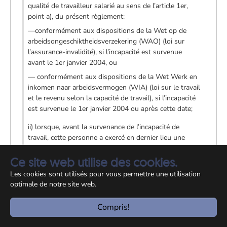
qualité de travailleur salarié au sens de l’article 1er,
point a), du présent règlement:
—conformément aux dispositions de la Wet op de
arbeidsongeschiktheidsverzekering (WAO) (loi sur
l’assurance-invalidité), si l’incapacité est survenue
avant le 1er janvier 2004, ou
— conformément aux dispositions de la Wet Werk en
inkomen naar arbeidsvermogen (WIA) (loi sur le travail
et le revenu selon la capacité de travail), si l’incapacité
est survenue le 1er janvier 2004 ou après cette date;
ii) lorsque, avant la survenance de l’incapacité de
travail, cette personne a exercé en dernier lieu une
activité en qualité de travailleur non salarié au sens de
l’article 1er, point b), du présent règlement,
Ce site web utilise des cookies.
conformément aux dispositions de la Wet
Les cookies sont utilisés pour vous permettre une utilisation
arbeidsongeschiktheidsverzekering zelfstandigen
optimale de notre site web.
(WAZ) (loi relative aux prestations d’invalidité des
travailleurs non-salariés), si l’incapacité de travail est
Compris!
survenue avant le 1er août 2004.