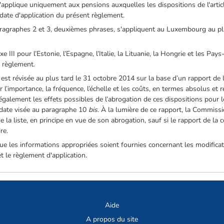
s'applique uniquement aux pensions auxquelles les dispositions de l'arti
date d'application du présent règlement.
 paragraphes 2 et 3, deuxièmes phrases, s'appliquent au Luxembourg au p
e III pour l’Estonie, l’Espagne, l’Italie, la Lituanie, la Hongrie et les Pa
t règlement.
II est révisée au plus tard le 31 octobre 2014 sur la base d’un rapport d
l’importance, la fréquence, l’échelle et les coûts, en termes absolus et re
se également les effets possibles de l’abrogation de ces dispositions pou
 date visée au paragraphe 10
bis
. À la lumière de ce rapport, la Commis
 la liste, en principe en vue de son abrogation, sauf si le rapport de la
re.
ue les informations appropriées soient fournies concernant les modificat
t le règlement d'application.
Aide
A propos du site