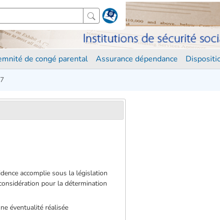
demnité de congé parental
Assurance dépendance
Disposit
87
sidence accomplie sous la législation
considération pour la détermination
ne éventualité réalisée