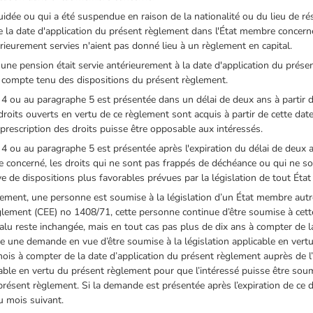
quidée ou qui a été suspendue en raison de la nationalité ou du lieu de rés
de la date d'application du présent règlement dans l'État membre concerné
rieurement servies n'aient pas donné lieu à un règlement en capital.
s une pension était servie antérieurement à la date d'application du pré
, compte tenu des dispositions du présent règlement.
4 ou au paragraphe 5 est présentée dans un délai de deux ans à partir d
oits ouverts en vertu de ce règlement sont acquis à partir de cette date,
prescription des droits puisse être opposable aux intéressés.
4 ou au paragraphe 5 est présentée après l'expiration du délai de deux a
concerné, les droits qui ne sont pas frappés de déchéance ou qui ne son
e de dispositions plus favorables prévues par la législation de tout Éta
ement, une personne est soumise à la législation d’un État membre autre 
èglement (CEE) no 1408/71, cette personne continue d’être soumise à cette
alu reste inchangée, mais en tout cas pas plus de dix ans à compter de l
ise une demande en vue d’être soumise à la législation applicable en ve
mois à compter de la date d’application du présent règlement auprès de l’
able en vertu du présent règlement pour que l’intéressé puisse être soumi
résent règlement. Si la demande est présentée après l’expiration de ce d
du mois suivant.