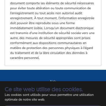
document comporte les éléments de sécurité nécessaires
pour éviter toute altération ou toute communication de
l'enregistrement ou tout accès non autorisé audit
enregistrement. À tout moment, l'information enregistrée
doit pouvoir être reproduite sous une forme
immédiatement lisible. Lorsqu'un document électronique
est transmis d'une institution de sécurité sociale vers une
autre, des mesures de sécurité appropriées sont prises
conformément aux dispositions communautaires en
matière de protection des personnes physiques à l'égard
du traitement et de la libre circulation des données à
caractère personnel.
Aide
Ce site web utilise des cookies.
A propos du site
Les cookies sont utilisés pour vous permettre une utilisation
Notice légale
optimale de notre site web.
© CCSS 2026