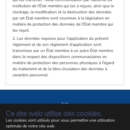
institution de l'État membre qui les a reçues, ainsi que le
stockage, la modification et la destruction des données
par cet État membre sont soumises à la législation en
matière de protection des données de l'État membre qui
les reçoit.
2. Les données requises pour l'application du présent
règlement et de son règlement d'application sont
transmises par un État membre à un autre État membre
dans le respect des dispositions communautaires en
matière de protection des personnes physiques à l'égard
du traitement et de la libre circulation des données à
caractère personnel.
Aide
Ce site web utilise des cookies.
A propos du site
Les cookies sont utilisés pour vous permettre une utilisation
Notice légale
optimale de notre site web.