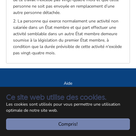
personne ne soit pas envoyée en remplacement d’une
autre personne détachée.
2. La personne qui exerce normalement une activité non
salariée dans un État membre et qui part effectuer une
activité semblable dans un autre État membre demeure
soumise à la législation du premier État membre, à
condition que la durée prévisible de cette activité n'excède
pas vingt-quatre mois.
Aide
A propos du site
Ce site web utilise des cookies.
Notice légale
Les cookies sont utilisés pour vous permettre une utilisation
optimale de notre site web.
© CCSS 2026
Compris!