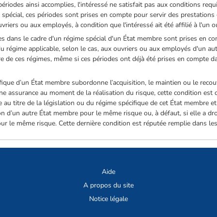
périodes ainsi accomplies, l'intéressé ne satisfait pas aux conditions requ
 spécial, ces périodes sont prises en compte pour servir des prestations
vriers ou aux employés, à condition que l'intéressé ait été affilié à l'un o
es dans le cadre d'un régime spécial d'un État membre sont prises en co
 du régime applicable, selon le cas, aux ouvriers ou aux employés d'un au
l'autre de ces régimes, même si ces périodes ont déjà été prises en compte
cifique d’un État membre subordonne l’acquisition, le maintien ou le reco
’une assurance au moment de la réalisation du risque, cette condition est
u titre de la législation ou du régime spécifique de cet État membre et
tion d’un autre État membre pour le même risque ou, à défaut, si elle a dro
r le même risque. Cette dernière condition est réputée remplie dans les c
Aide
A propos du site
Notice légale