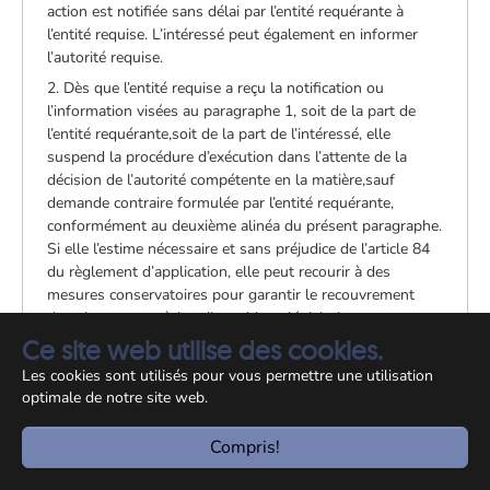
action est notifiée sans délai par l’entité requérante à
l’entité requise. L’intéressé peut également en informer
l’autorité requise.
2. Dès que l’entité requise a reçu la notification ou
l’information visées au paragraphe 1, soit de la part de
l’entité requérante,soit de la part de l’intéressé, elle
suspend la procédure d’exécution dans l’attente de la
décision de l’autorité compétente en la matière,sauf
demande contraire formulée par l’entité requérante,
conformément au deuxième alinéa du présent paragraphe.
Si elle l’estime nécessaire et sans préjudice de l’article 84
du règlement d’application, elle peut recourir à des
mesures conservatoires pour garantir le recouvrement
dans la mesure où les dispositions législatives ou
réglementaires en vigueur dans son État membre le
Ce site web utilise des cookies.
permettent pour des créances similaires.
Les cookies sont utilisés pour vous permettre une utilisation
Nonobstant le premier alinéa, l’entité requérante peut,
optimale de notre site web.
conformément aux dispositions législatives,
réglementaires et administratives en vigueur dans son
Compris!
État membre, demander à l’entité requise de recouvrer une
créance contestée, pour autant que les dispositions