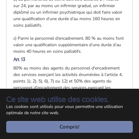
sur 24, par au moins un infirmier gradué, un infirmier
diplômé ou un infirmier psychiatrique qui doit faire valoir
une qualification d’une durée d’au moins 160 heures en
soins palliatifs.
c) Parmi le personnel d’encadrement, 80 % au moins font
valoir une qualification supplémentaire d’une durée d’au
moins 40 heures en soins palliatifs.
Art. 13
80% au moins des agents du personnel d'encadrement
des services exerçant les activités énumérées à l’article 4,
points 1), 2), 5), 6), 7) ou 12) et 50% des agents du
personnel d'encadrement des services exerçant les
activités énumérées aux alinéas 4) ou 11) à l'article 4 ci-
Ce site web utilise des cookies.
avant, doivent faire valoir une des qualifications
Les cookies sont utilisés pour vous permettre une utilisation
énumérées à l'article 14 ci-après ou suivre une formation
optimale de notre site web.
correspondante en cours d'emploi. Le nombre des agents
en voie de formation ne peut en aucun cas dépasser celui
Compris!
des agents dûment qualifiés.
Les agents du personnel d'encadrement doivent attester