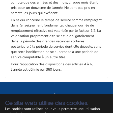
compte que des années et des mois, chaque mois étant
pris pour un douzième de l’année. Ne sont pas pris en
compte les jours qui excèdent.
En ce qui concerne le temps de service comme remplaçant
dans l’enseignement fondamental, chaque journée de
remplacement effective est valorisée par le facteur 1,2. La
valorisation proprement dite se situe obligatoirement
dans la période des grandes vacances scolaires
postérieure à la période de service dont elle découle, sans
que cette bonification ne se superpose à une période de
service computable à un autre titre.
Pour l’application des dispositions des articles 4 à 6,
l’année est définie par 360 jours.
Aide
Ce site web utilise des cookies.
A propos du site
Les cookies sont utilisés pour vous permettre une utilisation
Notice légale