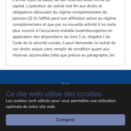
capital. L’opération de rachat met fin aux droits et
obligations découlant du régime complémentaire de
pension.(2) Si l’affilié perd son affiliation active au régime
complémentaire et que par sa nouvelle activité il ne reste
plus soumis à l’assurance maladie luxembourgeoise en
application des dispositions du livre 1 er, chapitre I du
Code de la sécurité sociale, il peut demander le rachat de
ses droits acquis sans remplir de condition quant aux
réserves accumulées telle que prévue au paragraphe 1er.
Aide
Ce site web utilise des cookies.
A propos du site
Les cookies sont utilisés pour vous permettre une utilisation
Notice légale
optimale de notre site web.
© CCSS 2026
Compris!