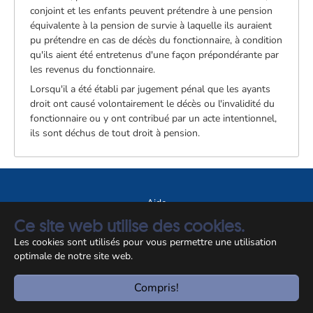
conjoint et les enfants peuvent prétendre à une pension
équivalente à la pension de survie à laquelle ils auraient
pu prétendre en cas de décès du fonctionnaire, à condition
qu'ils aient été entretenus d'une façon prépondérante par
les revenus du fonctionnaire.
Lorsqu'il a été établi par jugement pénal que les ayants
droit ont causé volontairement le décès ou l'invalidité du
fonctionnaire ou y ont contribué par un acte intentionnel,
ils sont déchus de tout droit à pension.
Aide
Ce site web utilise des cookies.
A propos du site
Les cookies sont utilisés pour vous permettre une utilisation
Notice légale
optimale de notre site web.
© CCSS 2026
Compris!