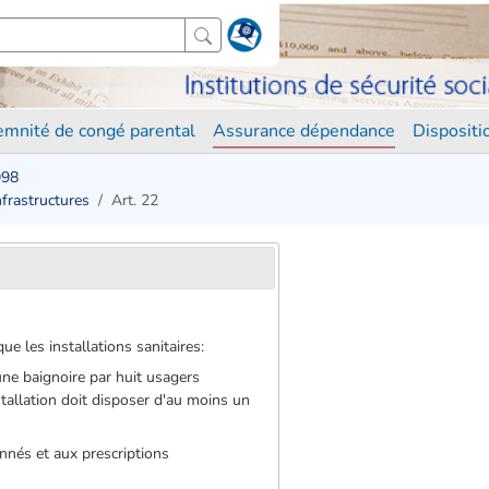
demnité de congé parental
Assurance dépendance
Disposit
998
Infrastructures
Art. 22
ue les installations sanitaires:
une baignoire par huit usagers
stallation doit disposer d'au moins un
nnés et aux prescriptions