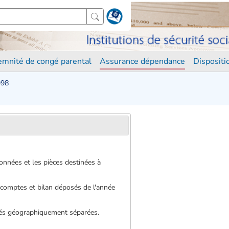
demnité de congé parental
Assurance dépendance
Disposit
998
onnées et les pièces destinées à
s comptes et bilan déposés de l'année
nités géographiquement séparées.