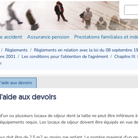
e accident
Assurance pension
Prestations familiales et in
Règlements
Règlements en relation avec la loi du 08 septembre 1
bre 2001
Les conditions pour l'obtention de l'agrément
Chapitre III.
s
d'aide aux devoirs
d'aide aux devoirs
d'un ou plusieurs locaux de séjour dont la taille ne peut être inférieure 
es équipements requis. Les locaux de séjour doivent être équipés en vue de 
jour doit être de 2,5 m2 au moins par enfant. Le nombre maximal d'un gr