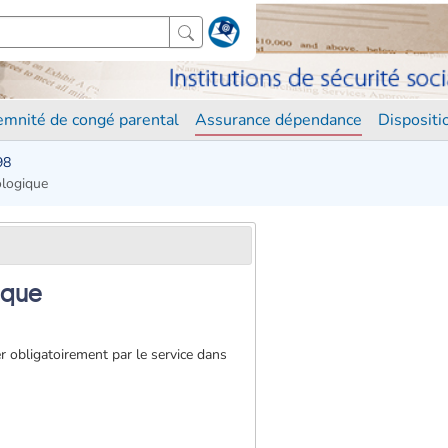
demnité de congé parental
Assurance dépendance
Disposit
98
ologique
gique
er obligatoirement par le service dans