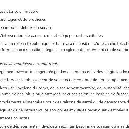
 assistance en matière
pareillages et de prothèses
u sein ou en dehors du service
 d'intervention, de pansements et d'équipements sanitaires
t à un réseau téléphonique et la mise à disposition d'une cabine téléph
nformes aux dispositions légales et réglementaires en matière de salubr
de la vie quotidienne comportant:
bergement avec tout usager, rédigé dans au moins deux des langues admin
'usager lors de l'établissement de sa demande en obtention du complément v
niveau de l'hygiène du corps, de la tenue vestimentaire, de la mobilité, 
uarres de décubitus ou d'attitudes vicieuses selon les besoins de l'usa
s compléments alimentaires pour des raisons de santé ou de dépendance d
 régulier d'une infrastructure appropriée et d'aides techniques destinées à 
ements collectifs
ation de déplacements individuels selon les besoins de l'usager ou à sa d