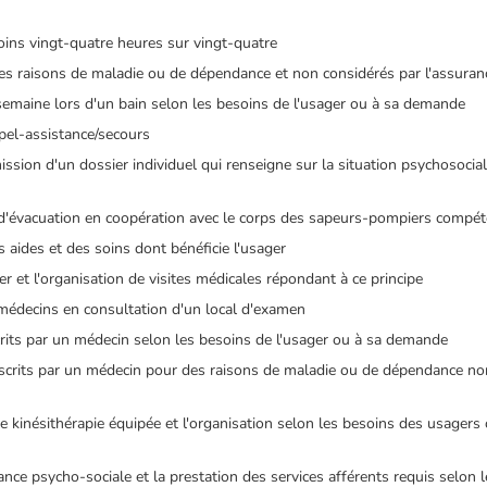
oins vingt-quatre heures sur vingt-quatre
r des raisons de maladie ou de dépendance et non considérés par l'assur
 semaine lors d'un bain selon les besoins de l'usager ou à sa demande
ppel-assistance/secours
ssion d'un dossier individuel qui renseigne sur la situation psychosocial
es d'évacuation en coopération avec le corps des sapeurs-pompiers compé
aides et des soins dont bénéficie l'usager
ger et l'organisation de visites médicales répondant à ce principe
s médecins en consultation d'un local d'examen
rits par un médecin selon les besoins de l'usager ou à sa demande
scrits par un médecin pour des raisons de maladie ou de dépendance non
 de kinésithérapie équipée et l'organisation selon les besoins des usage
tance psycho-sociale et la prestation des services afférents requis selon 