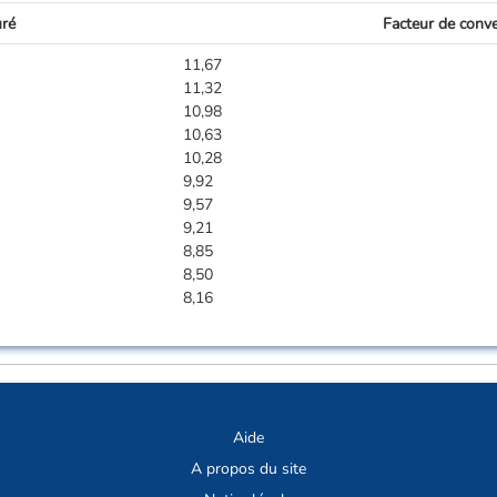
uré
Facteur de conv
11,67
11,32
10,98
10,63
10,28
9,92
9,57
9,21
8,85
8,50
8,16
Aide
A propos du site