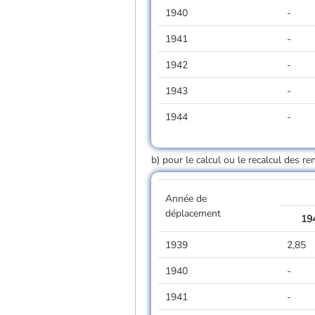
1940
-
1941
-
1942
-
1943
-
1944
-
b) pour le calcul ou le recalcul des r
Année de
déplacement
19
1939
2,85
1940
-
1941
-