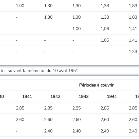
1,00
1,30
1,30
1,38
1,83
-
1,30
1,30
1,38
1,83
-
-
1,00
1,06
1,41
-
-
-
1,06
1,41
-
-
-
-
1,33
entes suivant la même loi du 10 avril 1951
Périodes à couvrir
40
1941
1942
1943
1944
1
2,85
2,85
2,85
2,85
2,85
2,60
2,60
2,60
2,60
2,60
-
2,40
2,40
2,40
2,40