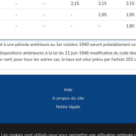
-
-
2,15
2,15
2,15
-
-
-
1,95
1,95
-
-
-
-
1,80
nt à une période antérieure au 1er octobre 1940 seront préalablement co
dispositions antérieures à la loi du 21 juin 1946 modificative du code des
r cent; pour tous les autres cas, le taux est celui prévu par l'article 202
Aide
A propos du site
Notice légale
© CCSS 2026
.
Les cookies sont utilisés pour vous permettre une utilisation optimale 