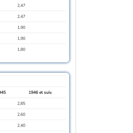
2,47
2,47
1,90
1,90
1,80
945
1946 et suiv.
2,85
2,60
2,40